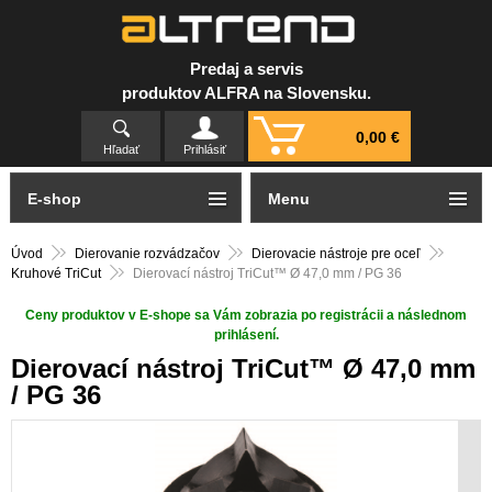
Predaj a servis
produktov ALFRA na Slovensku.
0,00 €
Hľadať
Prihlásiť
E-shop
Menu
Úvod
Dierovanie rozvádzačov
Dierovacie nástroje pre oceľ
Kruhové TriCut
Dierovací nástroj TriCut™ Ø 47,0 mm / PG 36
Ceny produktov v E-shope sa Vám zobrazia po registrácii a následnom
prihlásení.
Dierovací nástroj TriCut™ Ø 47,0 mm
/ PG 36