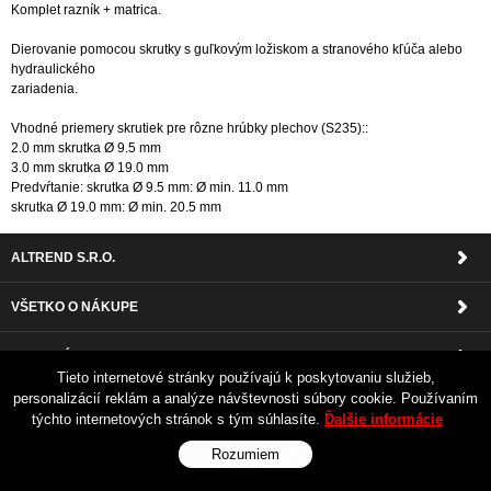
Komplet razník + matrica.
Dierovanie pomocou skrutky s guľkovým ložiskom a stranového kľúča alebo
hydraulického
zariadenia.
Vhodné priemery skrutiek pre rôzne hrúbky plechov (S235)::
2.0 mm skrutka Ø 9.5 mm
3.0 mm skrutka Ø 19.0 mm
Predvŕtanie: skrutka Ø 9.5 mm: Ø min. 11.0 mm
skrutka Ø 19.0 mm: Ø min. 20.5 mm
ALTREND S.R.O.
VŠETKO O NÁKUPE
INFORMÁCIE
Tieto internetové stránky používajú k poskytovaniu služieb,
personalizácií reklám a analýze návštevnosti súbory cookie. Používaním
PRIHLÁSENIE
týchto internetových stránok s tým súhlasíte.
Ďalšie informácie
Rozumiem
© 2026 ALFRA eshop •
tvorba eshopu cez UNIobchod
,
webhosting
spoločnosti
WEBYGROUP