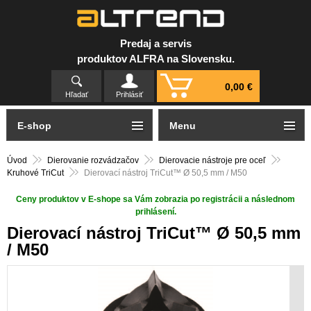
Predaj a servis
produktov ALFRA na Slovensku.
0,00 €
Hľadať
Prihlásiť
E-shop
Menu
Úvod
Dierovanie rozvádzačov
Dierovacie nástroje pre oceľ
Kruhové TriCut
Dierovací nástroj TriCut™ Ø 50,5 mm / M50
Ceny produktov v E-shope sa Vám zobrazia po registrácii a následnom
prihlásení.
Dierovací nástroj TriCut™ Ø 50,5 mm
/ M50