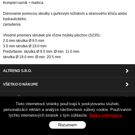
Komplet razník + matrica.
Dierovanie pomocou skrutky s guľkovým ložiskom a stranového kľúča alebo
hydraulického
zariadenia.
Vhodné priemery skrutiek pre rôzne hrúbky plechov (S235)::
2.0 mm skrutka Ø 9.5 mm
3.0 mm skrutka Ø 19.0 mm
Predvŕtanie: skrutka Ø 9.5 mm: Ø min. 11.0 mm
skrutka Ø 19.0 mm: Ø min. 20.5 mm
ALTREND S.R.O.
VŠETKO O NÁKUPE
INFORMÁCIE
Tieto internetové stránky používajú k poskytovaniu služieb,
personalizácií reklám a analýze návštevnosti súbory cookie. Používaním
PRIHLÁSENIE
týchto internetových stránok s tým súhlasíte.
Ďalšie informácie
Rozumiem
© 2026 ALFRA eshop •
tvorba eshopu cez UNIobchod
,
webhosting
spoločnosti
WEBYGROUP