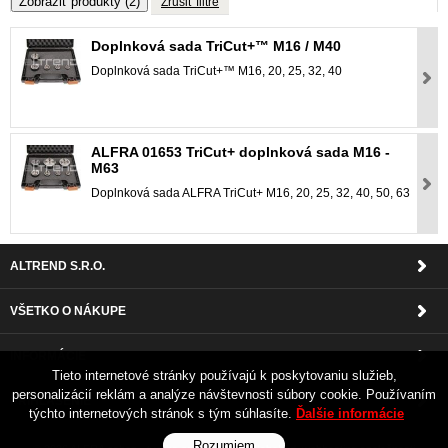
Zobraziť produkty
(2)
Zrušiť filtre
Doplnková sada TriCut+™ M16 / M40
Doplnková sada TriCut+™ M16, 20, 25, 32, 40
ALFRA 01653 TriCut+ doplnková sada M16 -
M63
Doplnková sada ALFRA TriCut+ M16, 20, 25, 32, 40, 50, 63
ALTREND S.R.O.
VŠETKO O NÁKUPE
INFORMÁCIE
Tieto internetové stránky používajú k poskytovaniu služieb,
personalizácií reklám a analýze návštevnosti súbory cookie. Používaním
PRIHLÁSENIE
týchto internetových stránok s tým súhlasíte.
Ďalšie informácie
Rozumiem