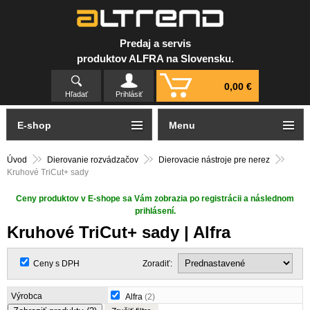
Predaj a servis
produktov ALFRA na Slovensku.
0,00 €
Hľadať
Prihlásiť
E-shop
Menu
Úvod
Dierovanie rozvádzačov
Dierovacie nástroje pre nerez
Kruhové TriCut+ sady
Ceny produktov v E-shope sa Vám zobrazia po registrácii a následnom
prihlásení.
Kruhové TriCut+ sady | Alfra
Ceny s DPH
Zoradiť:
Výrobca
Alfra
(2)