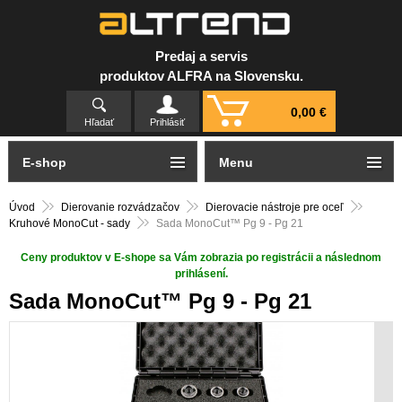
Predaj a servis
produktov ALFRA na Slovensku.
0,00 €
Hľadať
Prihlásiť
E-shop
Menu
Úvod
Dierovanie rozvádzačov
Dierovacie nástroje pre oceľ
Kruhové MonoCut - sady
Sada MonoCut™ Pg 9 - Pg 21
Ceny produktov v E-shope sa Vám zobrazia po registrácii a následnom
prihlásení.
Sada MonoCut™ Pg 9 - Pg 21