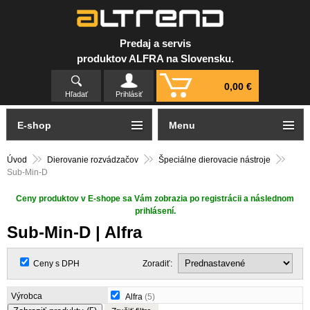
Predaj a servis
produktov ALFRA na Slovensku.
0,00 €
Hľadať
Prihlásiť
E-shop
Menu
Úvod
Dierovanie rozvádzačov
Špeciálne dierovacie nástroje
Sub-Min-D
Ceny produktov v E-shope sa Vám zobrazia po registrácii a následnom
prihlásení.
Sub-Min-D | Alfra
Ceny s DPH
Zoradiť:
Výrobca
Alfra
(5)