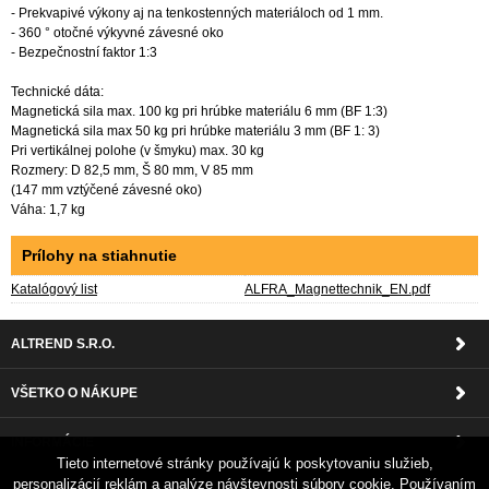
- Prekvapivé výkony aj na tenkostenných materiáloch od 1 mm.
- 360 ° otočné výkyvné závesné oko
- Bezpečnostní faktor 1:3
Technické dáta:
Magnetická sila max. 100 kg pri hrúbke materiálu 6 mm (BF 1:3)
Magnetická sila max 50 kg pri hrúbke materiálu 3 mm (BF 1: 3)
Pri vertikálnej polohe (v šmyku) max. 30 kg
Rozmery: D 82,5 mm, Š 80 mm, V 85 mm
(147 mm vztýčené závesné oko)
Váha: 1,7 kg
Prílohy na stiahnutie
Katalógový list
ALFRA_Magnettechnik_EN.pdf
ALTREND S.R.O.
VŠETKO O NÁKUPE
INFORMÁCIE
Tieto internetové stránky používajú k poskytovaniu služieb,
personalizácií reklám a analýze návštevnosti súbory cookie. Používaním