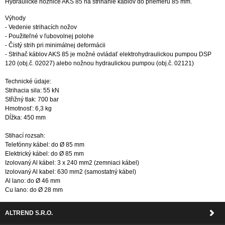
Hydraulické nožnice AKS 85 na strihanie káblov do priemeru 85 mm.
Výhody
- Vedenie strihacích nožov
- Použiteľné v ľubovolnej polohe
- Čistý strih pri minimálnej deformácii
- Strihač káblov AKS 85 je možné ovládať elektrohydraulickou pumpou DSP
120 (obj.č. 02027) alebo nožnou hydraulickou pumpou (obj.č. 02121)
Technické údaje:
Strihacia sila: 55 kN
Střižný tlak: 700 bar
Hmotnosť: 6,3 kg
Dĺžka: 450 mm
Stihací rozsah:
Telefónny kábel: do Ø 85 mm
Elektrický kábel: do Ø 85 mm
Izolovaný Al kábel: 3 x 240 mm2 (zemniaci kábel)
Izolovaný Al kabel: 630 mm2 (samostatný kábel)
Al lano: do Ø 46 mm
Cu lano: do Ø 28 mm
ALTREND S.R.O.