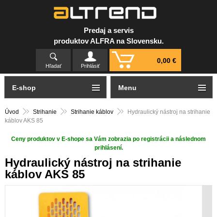
Predaj a servis
produktov ALFRA na Slovensku.
0,00 €
Hľadať
Prihlásiť
E-shop
Menu
Úvod
Strihanie
Strihanie káblov
Hydraulický nástroj na strihanie
káblov AKS 85
Ceny produktov v E-shope sa Vám zobrazia po registrácii a následnom
prihlásení.
Hydraulický nástroj na strihanie
káblov AKS 85