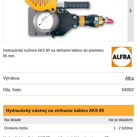
Hydraulické nožnice AKS 85 na strihanie káblov do priemeru
85 mm.
Výrobca:
Alfra
Obj. čislo:
04002
Hydraulický nástroj na strihanie káblov AKS 85
Na sklade
nie je skladom
Dodacia doba
1 - 2 týždne