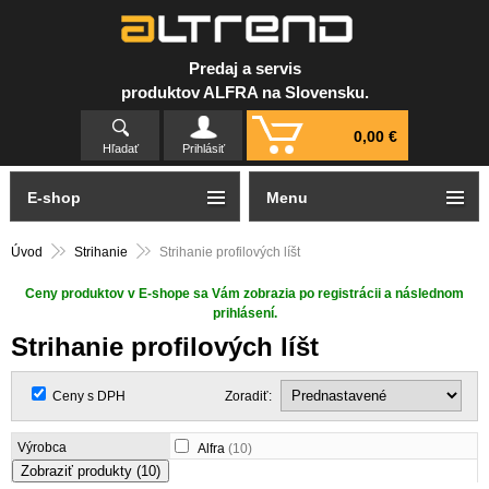
Predaj a servis
produktov ALFRA na Slovensku.
0,00 €
Hľadať
Prihlásiť
E-shop
Menu
Úvod
Strihanie
Strihanie profilových líšt
Ceny produktov v E-shope sa Vám zobrazia po registrácii a následnom
prihlásení.
Strihanie profilových líšt
Ceny s DPH
Zoradiť:
Výrobca
Alfra
(10)
Zobraziť produkty
(10)