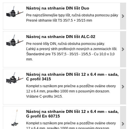
Nástroj na strihanie DIN líšt Duo
Pre najrozšírenejšie typy líšt, ručná obsluha pomocou páky
Presné strihanie líšt TS 35/7.5 + 35/15 mm
Nástroj na strihanie DIN líšt ALC-02
Pre nosné lišty DIN, ručná obsluha pomocou páky.
Ľahký a presný strih profilových nosných a zemniacich líšt.
Štandardné pre TS 35/7,5 - 35/15 - 15/5,5 - Cu 10,0 x 3,0
mm.
Nástroj na strihanie DIN líšt 12 x 6.4 mm - sada,
C profil 3415
Komplet s razníkom pre priečne a pozdĺžne oválne otvory
12 x 6.4 mm, pravítko 1000 mm s posuvným dorazom.
Vrátane C-profilu 3415.
Nástroj na strihanie DIN líšt 12 x 6.4 mm - sada,
G profil En 60715
Komplet s razníkom pre priečne a pozdĺžne oválne otvory
12 x 6.4 mm, pravítko 1000 mm s posuvným dorazom.