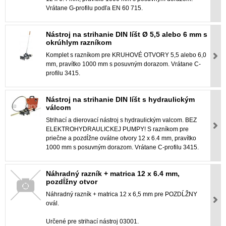
Vrátane G-profilu podľa EN 60 715.
Nástroj na strihanie DIN líšt Ø 5,5 alebo 6 mm s
okrúhlym razníkom
Komplet s razníkom pre KRUHOVÉ OTVORY 5,5 alebo 6,0
mm, pravítko 1000 mm s posuvným dorazom. Vrátane C-
profilu 3415.
Nástroj na strihanie DIN líšt s hydraulickým
válcom
Strihací a dierovací nástroj s hydraulickým valcom. BEZ
ELEKTROHYDRAULICKEJ PUMPY! S razníkom pre
priečne a pozdĺžne oválne otvory 12 x 6.4 mm, pravítko
1000 mm s posuvným dorazom. Vrátane C-profilu 3415.
Náhradný razník + matrica 12 x 6.4 mm,
pozdĺžny otvor
Náhradný razník + matrica 12 x 6,5 mm pre POZDĹŽNY
ovál.
Určené pre strihací nástroj 03001.