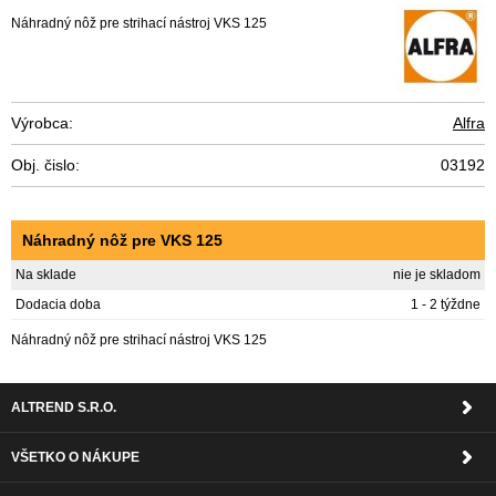
Náhradný nôž pre strihací nástroj VKS 125
Výrobca:
Alfra
Obj. čislo:
03192
Náhradný nôž pre VKS 125
Na sklade
nie je skladom
Dodacia doba
1 - 2 týždne
Náhradný nôž pre strihací nástroj VKS 125
ALTREND S.R.O.
VŠETKO O NÁKUPE