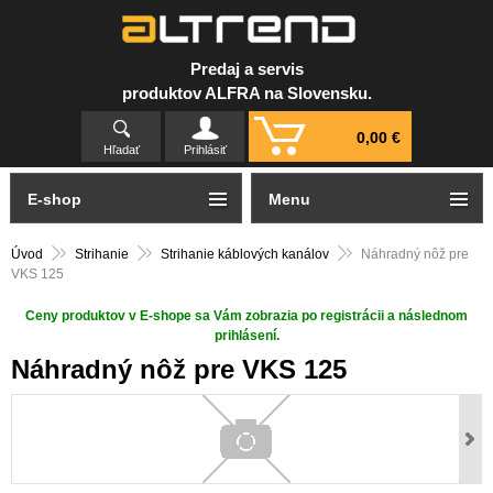
Predaj a servis
produktov ALFRA na Slovensku.
0,00 €
Hľadať
Prihlásiť
E-shop
Menu
Úvod
Strihanie
Strihanie káblových kanálov
Náhradný nôž pre
VKS 125
Ceny produktov v E-shope sa Vám zobrazia po registrácii a následnom
prihlásení.
Náhradný nôž pre VKS 125