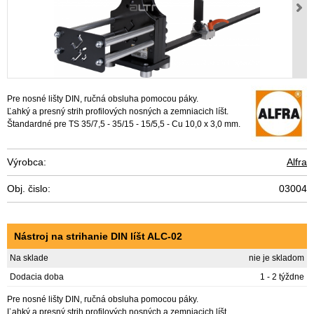
Pre nosné lišty DIN, ručná obsluha pomocou páky.
Ľahký a presný strih profilových nosných a zemniacich líšt.
Štandardné pre TS 35/7,5 - 35/15 - 15/5,5 - Cu 10,0 x 3,0 mm.
Výrobca:
Alfra
Obj. čislo:
03004
Nástroj na strihanie DIN líšt ALC-02
Na sklade
nie je skladom
Dodacia doba
1 - 2 týždne
Pre nosné lišty DIN, ručná obsluha pomocou páky.
Ľahký a presný strih profilových nosných a zemniacich líšt.